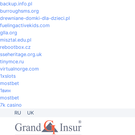
backup.info.pl
burroughsms.org
drewniane-domki-dla-dzieci.pl
fuelingactivekids.com
glla.org
misztal.edu.pl
rebootbox.cz
sseheritage.org.uk
tinymce.ru
virtualnorge.com
1xslots
mostbet
1вин
mostbet
7k casino
RU
UK