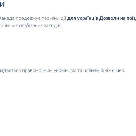
ки
Канада продовжує терміни дії
для українців
Дозволи на поїз
а інших пов’язаних заходів.
надається правомочним українцям та членам їхніх сімей.