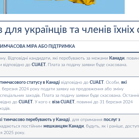
 для українців та членів їхніх
ИМЧАСОВА МІРА АБО ПІДТРИМКА
ону. Відповідні кандидати, які перебувають за межами
Канади
, повин
и відповідно до
CUAET
. Плата за подачу заявки буде скасована.
о
тимчасового статусу в Канаді
відповідно до
CUAET
. Особи,
які
31 березня 2024 року подати заявку на продовження або зміну
пеціальних заходів. Плата за подачу заявки буде скасована. Останні
овідно до
CUAET
. У кого є
віза CUAET
, повинні до 31 березня 2024
ходів.
кі тимчасово перебувають у Канаді
, для отримання
послуг з
й надаються постійним
мешканцям Канади
, будуть, як і раніше, доступ
ня 2025 року.