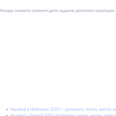
Канада оновила граничні дати надання допомоги українцям
Українці в Німеччині 2023 — допомога, пільги, житло, 
Українці у Бельгії 2023: посібники, пільги, житло, робот