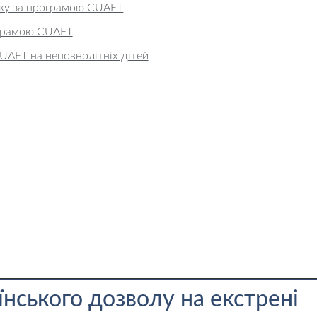
вку за програмою CUAET
ограмою CUAET
UAET на неповнолітніх дітей
нського дозволу на екстрені