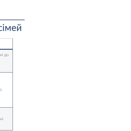
 сімей
ні до
й
ні