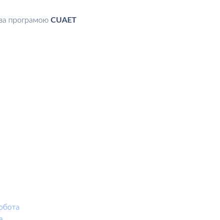
 за програмою
CUAET
робота
а