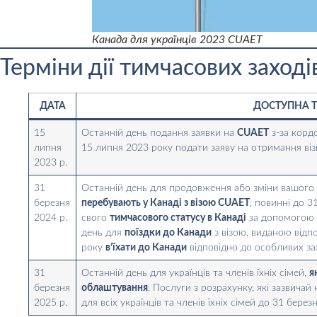
Канада для українців 2023 CUAET
Терміни дії тимчасових заходів
ДАТА
ДОСТУПНА Т
15
Останній день подання заявки на
CUAET
з-за корд
липня
15 липня 2023 року подати заяву на отримання віз
2023 р.
31
Останній день для продовження або зміни вашог
березня
перебувають у Канаді з візою CUAET
, повинні до 
2024 р.
свого
тимчасового статусу в Канаді
за допомогою с
день для
поїздки до Канади
з візою, виданою відп
року
в’їхати до Канади
відповідно до особливих за
31
Останній день для українців та членів їхніх сімей,
я
березня
облаштування
. Послуги з розрахунку, які зазвича
2025 р.
для всіх українців та членів їхніх сімей до 31 берез