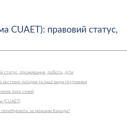
ма CUAET): правовий статус,
й статус, проживання, робота, діти
 екстрені поїздки та інші види підтримки
ленів їхніх сімей
ки (CUAET)
і перебувають за межами Канади?