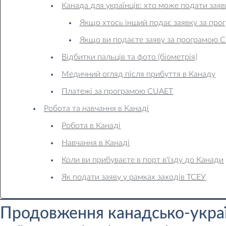
Канада для українців: хто може подати зая
Якщо хтось інший подає заявку за пр
Якщо ви подаєте заяву за програмою C
Відбитки пальців та фото (біометрія)
Медичний огляд після прибуття в Канаду
Платежі за програмою CUAET
Робота та навчання в Канаді
Робота в Канаді
Навчання в Канаді
Коли ви прибуваєте в порт в'їзду до Канади
Як подати заяву у рамках заходів ТСЕУ
Продовження канадсько-украї