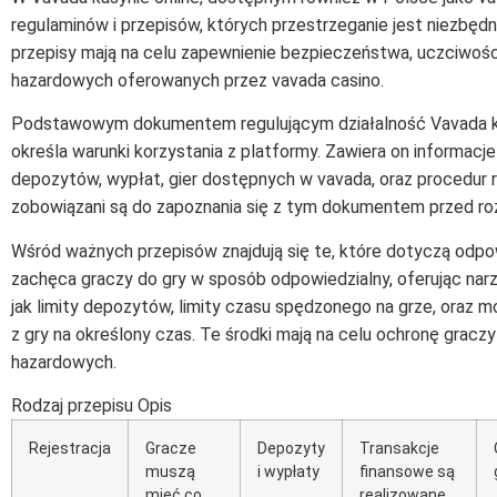
regulaminów i przepisów, których przestrzeganie jest niezbędn
przepisy mają na celu zapewnienie bezpieczeństwa, uczciwości 
hazardowych oferowanych przez vavada casino.
Podstawowym dokumentem regulującym działalność Vavada kas
określa warunki korzystania z platformy. Zawiera on informacje 
depozytów, wypłat, gier dostępnych w vavada, oraz procedur 
zobowiązani są do zapoznania się z tym dokumentem przed ro
Wśród ważnych przepisów znajdują się te, które dotyczą odpow
zachęca graczy do gry w sposób odpowiedzialny, oferując narz
jak limity depozytów, limity czasu spędzonego na grze, oraz 
z gry na określony czas. Te środki mają na celu ochronę graczy
hazardowych.
Rodzaj przepisu Opis
Rejestracja
Gracze
Depozyty
Transakcje
muszą
i wypłaty
finansowe są
mieć co
realizowane