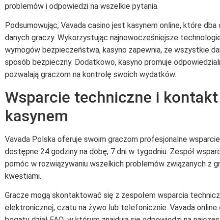
problemów i odpowiedzi na wszelkie pytania.
Podsumowując, Vavada casino jest kasynem online, które dba
danych graczy. Wykorzystując najnowocześniejsze technologie
wymogów bezpieczeństwa, kasyno zapewnia, że wszystkie d
sposób bezpieczny. Dodatkowo, kasyno promuje odpowiedzialną 
pozwalają graczom na kontrolę swoich wydatków.
Wsparcie techniczne i kontakt
kasynem
Vavada Polska oferuje swoim graczom profesjonalne wsparcie 
dostępne 24 godziny na dobę, 7 dni w tygodniu. Zespół wspar
pomóc w rozwiązywaniu wszelkich problemów związanych z grą
kwestiami.
Gracze mogą skontaktować się z zespołem wsparcia technic
elektronicznej, czatu na żywo lub telefonicznie. Vavada onlin
bogaty dział FAQ, w którym znajdują się odpowiedzi na najczę