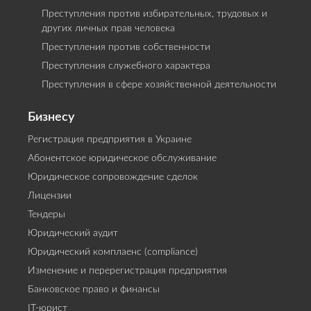
Преступления против избирательных, трудовых и
других личных прав человека
Преступления против собственности
Преступления служебного характера
Преступления в сфере хозяйственной деятельности
Бизнесу
Регистрация предприятия в Украине
Абонентское юридическое обслуживание
Юридическое сопровождение сделок
Лицензии
Тендеры
Юридический аудит
Юридический комплаенс (compliance)
Изменение и перерегистрация предприятия
Банковское право и финансы
IT-юрист