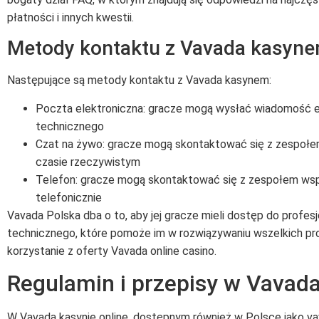
płatności i innych kwestii.
Metody kontaktu z Vavada kasyn
Następujące są metody kontaktu z Vavada kasynem:
Poczta elektroniczna: gracze mogą wysłać wiadomość e
technicznego
Czat na żywo: gracze mogą skontaktować się z zespołe
czasie rzeczywistym
Telefon: gracze mogą skontaktować się z zespołem wsp
telefonicznie
Vavada Polska dba o to, aby jej gracze mieli dostęp do profes
technicznego, które pomoże im w rozwiązywaniu wszelkich pr
korzystanie z oferty Vavada online casino.
Regulamin i przepisy w Vavada
W Vavada kasynie online, dostępnym również w Polsce jako vav