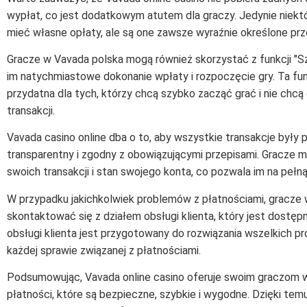
wypłat, co jest dodatkowym atutem dla graczy. Jedynie niek
mieć własne opłaty, ale są one zawsze wyraźnie określone prz
Gracze w Vavada polska mogą również skorzystać z funkcji "Sz
im natychmiastowe dokonanie wpłaty i rozpoczęcie gry. Ta fun
przydatna dla tych, którzy chcą szybko zacząć grać i nie chc
transakcji.
Vavada casino online dba o to, aby wszystkie transakcje był
transparentny i zgodny z obowiązującymi przepisami. Gracze 
swoich transakcji i stan swojego konta, co pozwala im na pełną
W przypadku jakichkolwiek problemów z płatnościami, gracze 
skontaktować się z działem obsługi klienta, który jest dostęp
obsługi klienta jest przygotowany do rozwiązania wszelkich p
każdej sprawie związanej z płatnościami.
Podsumowując, Vavada online casino oferuje swoim graczom 
płatności, które są bezpieczne, szybkie i wygodne. Dzięki tem