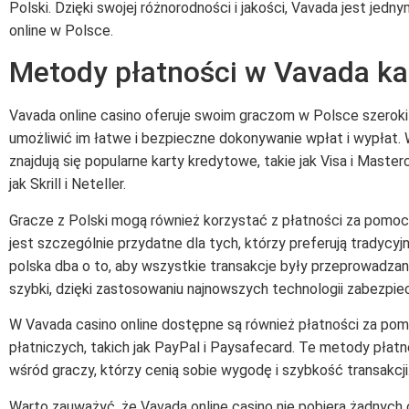
Polski. Dzięki swojej różnorodności i jakości, Vavada jest jedn
online w Polsce.
Metody płatności w Vavada ka
Vavada online casino oferuje swoim graczom w Polsce szeroki
umożliwić im łatwe i bezpieczne dokonywanie wpłat i wypłat.
znajdują się popularne karty kredytowe, takie jak Visa i Masterc
jak Skrill i Neteller.
Gracze z Polski mogą również korzystać z płatności za pom
jest szczególnie przydatne dla tych, którzy preferują tradycy
polska dba o to, aby wszystkie transakcje były przeprowadza
szybki, dzięki zastosowaniu najnowszych technologii zabezpie
W Vavada casino online dostępne są również płatności za po
płatniczych, takich jak PayPal i Paysafecard. Te metody płatn
wśród graczy, którzy cenią sobie wygodę i szybkość transakcji
Warto zauważyć, że Vavada online casino nie pobiera żadnych 