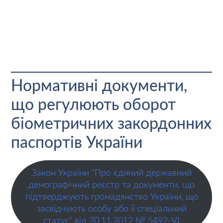
Нормативні документи,
що регулюють оборот
біометричних закордонних
паспортів України
Закон України “Про єдиний державний
демографічний реєстр та документи, що
підтверджують громадянство України, що
засвідчують особу або її спеціальний
статус” від 20.11.2012 № 5492-VI