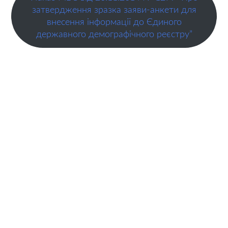
затвердження зразка заяви-анкети для
внесення інформації до Єдиного
державного демографічного реєстру”