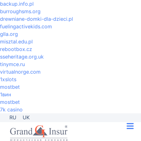
backup.info.pl
burroughsms.org
drewniane-domki-dla-dzieci.pl
fuelingactivekids.com
glla.org
misztal.edu.pl
rebootbox.cz
sseheritage.org.uk
tinymce.ru
virtualnorge.com
1xslots
mostbet
1вин
mostbet
7k casino
RU
UK