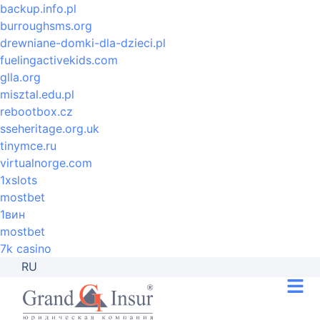
backup.info.pl
burroughsms.org
drewniane-domki-dla-dzieci.pl
fuelingactivekids.com
glla.org
misztal.edu.pl
rebootbox.cz
sseheritage.org.uk
tinymce.ru
virtualnorge.com
1xslots
mostbet
1вин
mostbet
7k casino
RU