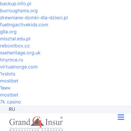
backup.info.pl
burroughsms.org
drewniane-domki-dla-dzieci.pl
fuelingactivekids.com
glla.org
misztal.edu.pl
rebootbox.cz
sseheritage.org.uk
tinymce.ru
virtualnorge.com
1xslots
mostbet
1вин
mostbet
7k casino
RU