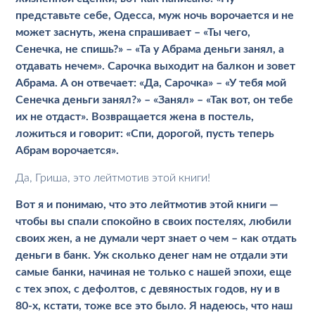
представьте себе, Одесса, муж ночь ворочается и не
может заснуть, жена спрашивает – «Ты чего,
Сенечка, не спишь?» – «Та у Абрама деньги занял, а
отдавать нечем». Сарочка выходит на балкон и зовет
Абрама. А он отвечает: «Да, Сарочка» – «У тебя мой
Сенечка деньги занял?» – «Занял» – «Так вот, он тебе
их не отдаст». Возвращается жена в постель,
ложиться и говорит: «Спи, дорогой, пусть теперь
Абрам ворочается».
Да, Гриша, это лейтмотив этой книги!
Вот я и понимаю, что это лейтмотив этой книги —
чтобы вы спали спокойно в своих постелях, любили
своих жен, а не думали черт знает о чем – как отдать
деньги в банк. Уж сколько денег нам не отдали эти
самые банки, начиная не только с нашей эпохи, еще
с тех эпох, с дефолтов, с девяностых годов, ну и в
80-х, кстати, тоже все это было. Я надеюсь, что наш