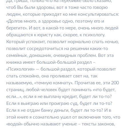
Да, Гриша, только что на перебивке было сказано,
чтоб Вы были здоровы, вот я тоже часто говорю
людям, которые приходят ко мне консультироваться:
«Долгов много, а здоровье одно, поэтому его и
берегите». И вот, в какой-то мере, очень много людей
обращаются к юристу как, скорее, к психологу.
Который успокоит, позволит нормально спать ночью,
позволит сосредоточиться на решении каких-то
семейных, домашних, очевидных проблем. Вот эта
книжка имеет большой-большой раздел –
«Психология» — большой раздел, который позволит
спать спокойно, она проливает свет на, так
называемую, «темную комнату». Прочитав ее, эти 200
страниц, любой человек будет понимать «что будет,
если…», если я не выплачу кредит, будет ли то-то?
Если я выиграю или проиграю суд, будет ли то-то?
Если я не отдам банку деньги, будет ли то-то? И в
этой книге я сознательно ушел от включения того, что
«водой» обычно называют ученые – тексты законов,