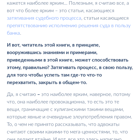
кажется наиболее ярким… Полезным, я считаю все, а
вот что более ярким – это статьи, касающиеся
затягивания судебного процесса
, статьи касающиеся
препятствованию исполнению решения суда в пользу
банка
.
И вот, читатель этой книги, в принципе,
вооружившись знаниями и примерами,
приведенными в этой книге, может способствовать
этому, правильно? Затягивать процесс, в свою пользу,
для того чтобы успеть там где-то что-то
перехватить, закрыть в общем-то.
Да, я считаю
–
это наиболее ярким, наверное, потому
что, она наиболее провокационна, то есть это те
вещи, граничащие с хулиганскими такими вещами,
которые явные и очевидные злоупотребления правом.
То, о чем не принято рассказывать, что адвокаты
считают своими какими-то мега-ценностями, то, что
они делают втайне. И вот, все это здесь написано