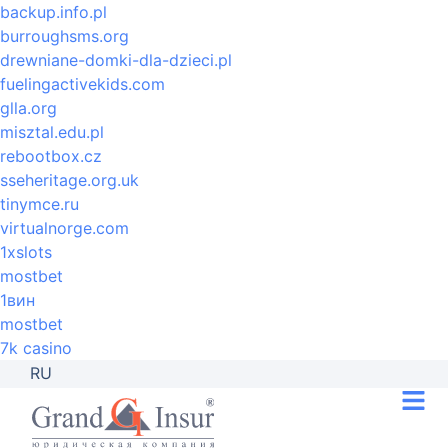
backup.info.pl
burroughsms.org
drewniane-domki-dla-dzieci.pl
fuelingactivekids.com
glla.org
misztal.edu.pl
rebootbox.cz
sseheritage.org.uk
tinymce.ru
virtualnorge.com
1xslots
mostbet
1вин
mostbet
7k casino
RU