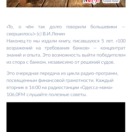
«То, о чём так долго говорили большевики —
свершилось!» (с) В.И.Ленин
Наконец-то мы издали книгу, писавшуюся 5 лет. «100
возражений на требования банков» — концентрат
знаний и опыта. Это возможность выйти победителем
из спора с банком, независимо от решений судов.
Это очередная передача из цикла радио-программ,
посвященным финансовой грамотности. Каждый
вторник в 16:00 на радиостанции «Одесса-мама»
106,0FM слушайте полезные советы.