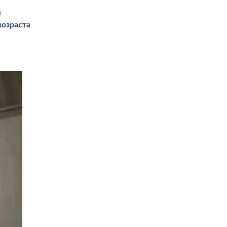
я
возраста