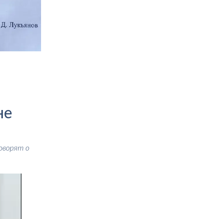
не
говорят о