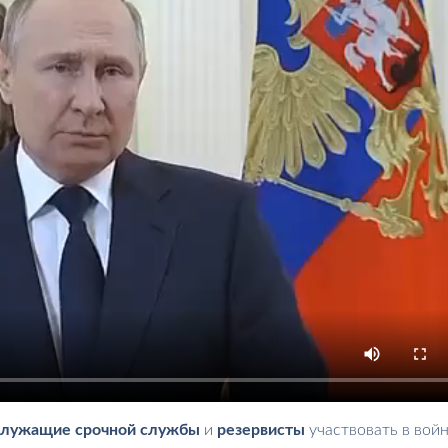
служащие срочной службы
и
резервисты
участвовать в войн