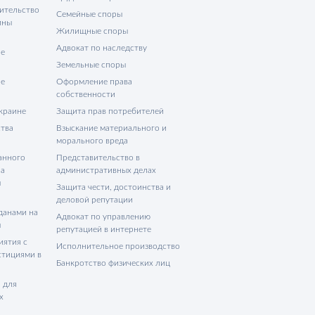
ительство
Семейные споры
ины
Жилищные споры
Адвокат по наследству
не
Земельные споры
не
Оформление права
собственности
Украине
Защита прав потребителей
тва
Взыскание материального и
морального вреда
анного
Представительство в
на
административных делах
ы
Защита чести, достоинства и
деловой репутации
данами на
Адвокат по управлению
ы
репутацией в интернете
иятия с
Исполнительное производство
стициями в
Банкротство физических лиц
 для
х