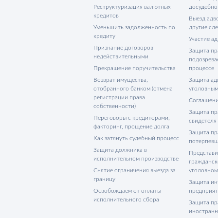
Реструктуризация валютных
досудебно
кредитов
Выезд адво
Уменьшить задолженность по
другие сл
кредиту
Участие ад
Признание договоров
Защита пр
недействительными
подозрева
Прекращение поручительства
процессе
Возврат имущества,
Защита адв
отобранного банком (отмена
уголовным
регистрации права
Соглашени
собственности)
Защита пр
Переговоры с кредиторами,
свидетеля
факторинг, прощение долга
Защита пр
Как затянуть судебный процесс
потерпевш
Защита должника в
Представи
исполнительном производстве
гражданск
Снятие ограничения выезда за
уголовном
границу
Защита ин
Освобождаем от оплаты
предприя
исполнительного сбора
Защита пр
иностранн