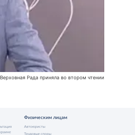
 Верховная Рада приняла во втором чтении
Физическим лицам
льтация
Автоюристы
краине
Трудовые споры