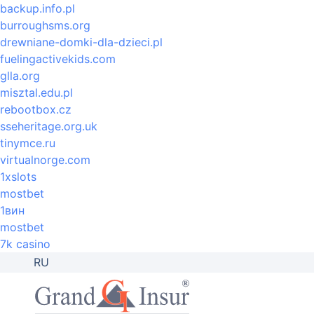
backup.info.pl
burroughsms.org
drewniane-domki-dla-dzieci.pl
fuelingactivekids.com
glla.org
misztal.edu.pl
rebootbox.cz
sseheritage.org.uk
tinymce.ru
virtualnorge.com
1xslots
mostbet
1вин
mostbet
7k casino
RU