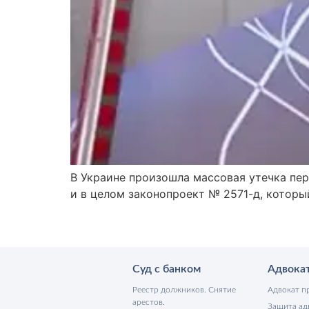
В Украине произошла массовая утечка пер
и в целом законопроект № 2571-д, котор
Суд с банком
Адвока
Реестр должников. Снятие
Адвокат п
арестов.
Защита ад