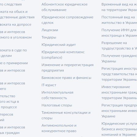
го следствия
Абонентское юридическое
Временный вид на ж
обслуживание
на территории Укра
ката на обыск и
едственные действия
Юридическое сопровождение
Постоянный вид на
сделок
жительство в Украи
воката на допросе
Лицензии
Получение ИНН для
ав и интересов
иностранца в Украи
емого в уголовном
Тендеры
Разрешение на
Юридический аудит
трудоустройство в 
оката в суде по
Юридический комплаенс
 делам
Получение гражданс
(compliance)
Украины
е о примирении
Изменение и перерегистрация
Регистрация иностр
ав и интересов
предприятия
представительства 
Банковское право и финансы
территории Украин
ав и интересов
IT-юрист
Инвестирование
его
Интеллектуальная
иностранными граж
тельство
собственность
территории Украин
ого истца в
Налоговые споры
Регистрация предпр
 процессе
иностранными инве
Таможенные консультации и
тересов
Украине
споры
тий
Юридические услуги
Антимонопольное и
ав и интересов
бизнеса иностранны
конкурентное право
ых граждан
компаний в Украине