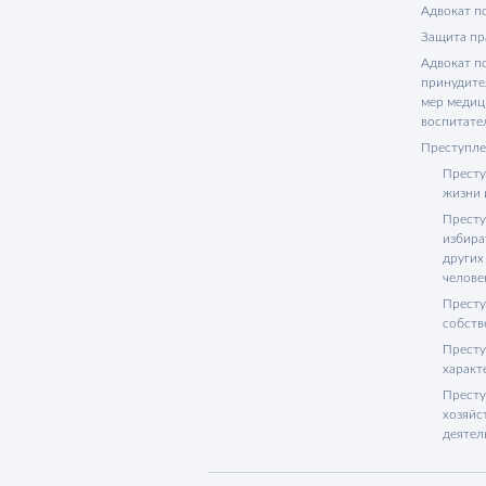
Адвокат п
Защита пр
Адвокат п
принудите
мер медиц
воспитате
Преступле
Престу
жизни 
Престу
избира
других
челове
Престу
собств
Престу
характ
Престу
хозяйс
деятел