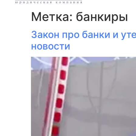
Метка:
банкиры
Закон про банки и у
новости