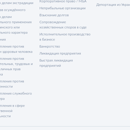
Корпоративное право / M&A
о делам экстрадиции
Депортация из Укра
Неприбыльные организации
ав осуждённого
Взыскание долгов
о делам
льного применения
Сопровождение
инского или
хозяйственных споров в суде
льного характера
Исполнительное производство
ния
в бизнесе
пления против
Банкротство
и здоровья человека
Ликвидация предприятия
пления против
Быстрая ликвидация
тельных, трудовых и
предприятий
 личных прав
ка
пления против
енности
пления служебного
ера
пления в сфере
твенной
ьности