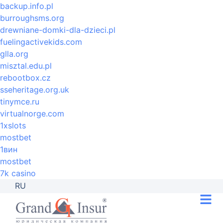
backup.info.pl
burroughsms.org
drewniane-domki-dla-dzieci.pl
fuelingactivekids.com
glla.org
misztal.edu.pl
rebootbox.cz
sseheritage.org.uk
tinymce.ru
virtualnorge.com
1xslots
mostbet
1вин
mostbet
7k casino
RU