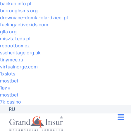
backup.info.pl
burroughsms.org
drewniane-domki-dla-dzieci.pl
fuelingactivekids.com
glla.org
misztal.edu.pl
rebootbox.cz
sseheritage.org.uk
tinymce.ru
virtualnorge.com
1xslots
mostbet
1вин
mostbet
7k casino
RU