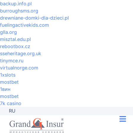
backup.info.pl
burroughsms.org
drewniane-domki-dla-dzieci.pl
fuelingactivekids.com
glla.org
misztal.edu.pl
rebootbox.cz
sseheritage.org.uk
tinymce.ru
virtualnorge.com
1xslots
mostbet
1вин
mostbet
7k casino
RU