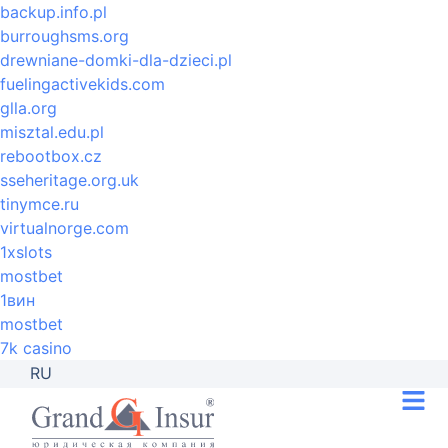
backup.info.pl
burroughsms.org
drewniane-domki-dla-dzieci.pl
fuelingactivekids.com
glla.org
misztal.edu.pl
rebootbox.cz
sseheritage.org.uk
tinymce.ru
virtualnorge.com
1xslots
mostbet
1вин
mostbet
7k casino
RU