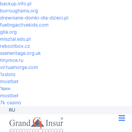
backup.info.pl
burroughsms.org
drewniane-domki-dla-dzieci.pl
fuelingactivekids.com
glla.org
misztal.edu.pl
rebootbox.cz
sseheritage.org.uk
tinymce.ru
virtualnorge.com
1xslots
mostbet
1вин
mostbet
7k casino
RU