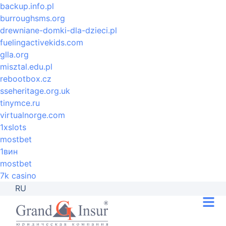
backup.info.pl
burroughsms.org
drewniane-domki-dla-dzieci.pl
fuelingactivekids.com
glla.org
misztal.edu.pl
rebootbox.cz
sseheritage.org.uk
tinymce.ru
virtualnorge.com
1xslots
mostbet
1вин
mostbet
7k casino
RU