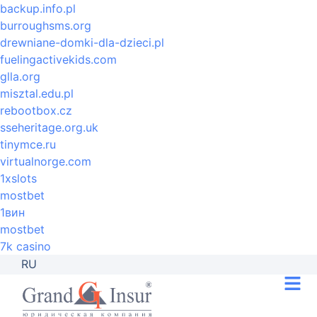
backup.info.pl
burroughsms.org
drewniane-domki-dla-dzieci.pl
fuelingactivekids.com
glla.org
misztal.edu.pl
rebootbox.cz
sseheritage.org.uk
tinymce.ru
virtualnorge.com
1xslots
mostbet
1вин
mostbet
7k casino
RU