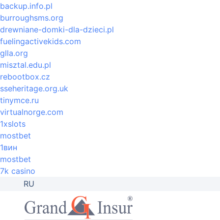
backup.info.pl
burroughsms.org
drewniane-domki-dla-dzieci.pl
fuelingactivekids.com
glla.org
misztal.edu.pl
rebootbox.cz
sseheritage.org.uk
tinymce.ru
virtualnorge.com
1xslots
mostbet
1вин
mostbet
7k casino
RU