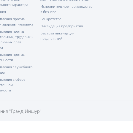
льного характера
Исполнительное производство
ния
в бизнесе
пления против
Банкротство
и здоровья человека
Ликвидация предприятия
пления против
Быстрая ликвидация
тельных, трудовых и
предприятий
 личных прав
ка
пления против
енности
пления служебного
ера
пления в сфере
твенной
ьности
ния "Гранд Иншур"