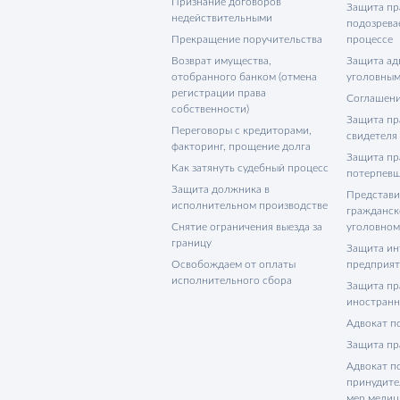
Признание договоров
Защита пр
недействительными
подозрева
Прекращение поручительства
процессе
Возврат имущества,
Защита адв
отобранного банком (отмена
уголовным
регистрации права
Соглашени
собственности)
Защита пр
Переговоры с кредиторами,
свидетеля
факторинг, прощение долга
Защита пр
Как затянуть судебный процесс
потерпевш
Защита должника в
Представи
исполнительном производстве
гражданск
Снятие ограничения выезда за
уголовном
границу
Защита ин
Освобождаем от оплаты
предприя
исполнительного сбора
Защита пр
иностранн
Адвокат п
Защита пр
Адвокат п
принудите
мер медиц