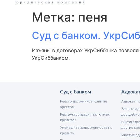
Метка:
пеня
Суд с банком. УкрСи
Изъяны в договорах УкрСиббанка позволяю
УкрСиббанком.
Суд с банком
Адвока
Реестр должников. Снятие
Адвокат п
арестов.
Защита ад
Реструктуризация валютных
досудебно
кредитов
Выезд адво
Уменьшить задолженность по
другие сл
кредиту
Участие ад