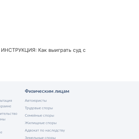
. ИНСТРУКЦИЯ: Как выиграть суд с
Физическим лицам
льтация
Автоюристы
краине
Трудовые споры
ительство
Семейные споры
ины
Жилищные споры
Адвокат по наследству
не
Земельные споры