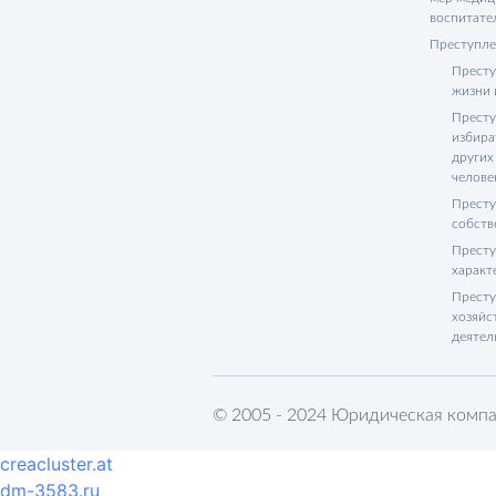
воспитате
Преступле
Престу
жизни 
Престу
избира
других
челове
Престу
собств
Престу
характ
Престу
хозяйс
деятел
© 2005 - 2024 Юридическая компа
creacluster.at
dm-3583.ru