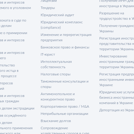
Лицензии
Получение ИНН для
ав и интересов
иностранца в Украи
емого в уголовном
Тендеры
Разрешение на
Юридический аудит
трудоустройство в 
оката в суде по
Юридический комплаенс
 делам
Получение гражданс
(compliance)
Украины
е о примирении
Изменение и перерегистрация
Регистрация иностр
ав и интересов
предприятия
представительства 
Банковское право и финансы
территории Украин
ав и интересов
IT-юрист
Инвестирование
его
Интеллектуальная
иностранными граж
тельство
собственность
территории Украин
ого истца в
Налоговые споры
Регистрация предпр
 процессе
иностранными инве
Таможенные консультации и
тересов
Украине
споры
тий
Юридические услуги
Антимонопольное и
ав и интересов
бизнеса иностранны
конкурентное право
ых граждан
компаний в Украине
Корпоративное право / M&A
о делам экстрадиции
Депортация из Укра
Неприбыльные организации
ав осуждённого
Взыскание долгов
о делам
льного применения
Сопровождение
инского или
хозяйственных споров в суде