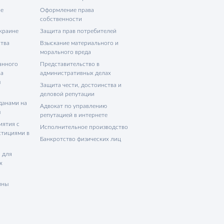
не
Оформление права
собственности
Украине
Защита прав потребителей
тва
Взыскание материального и
морального вреда
анного
Представительство в
на
административных делах
ы
Защита чести, достоинства и
деловой репутации
данами на
Адвокат по управлению
ы
репутацией в интернете
иятия с
Исполнительное производство
стициями в
Банкротство физических лиц
 для
х
ины