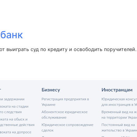
ббанк
т выиграть суд по кредиту и освободить поручителей
т
Бизнесу
Иностранцам
ри задержании
Регистрация предприятия в
Юридическая консу
Украине
для иностранцев в У
воката на стадии
го следствия
Абонентское юридическое
Временный вид на ж
обслуживание
на территории Укра
ката на обыск и
едственные действия
Юридическое сопровождение
Постоянный вид на
сделок
жительство в Украи
воката на допросе