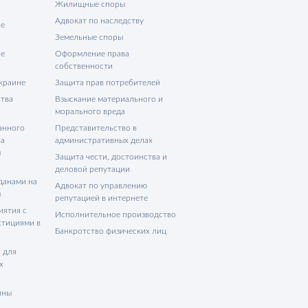
Жилищные споры
Адвокат по наследству
не
Земельные споры
не
Оформление права
собственности
Украине
Защита прав потребителей
тва
Взыскание материального и
морального вреда
анного
Представительство в
на
административных делах
ы
Защита чести, достоинства и
деловой репутации
данами на
Адвокат по управлению
ы
репутацией в интернете
иятия с
Исполнительное производство
стициями в
Банкротство физических лиц
 для
х
ины