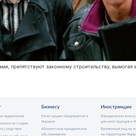
тами, препятствуют законному строительству, вымогая 
т
Бизнесу
Иностранцам
ри задержании
Регистрация предприятия в
Юридическая консу
Украине
для иностранцев в У
воката на стадии
го следствия
Абонентское юридическое
Временный вид на ж
обслуживание
на территории Укра
ката на обыск и