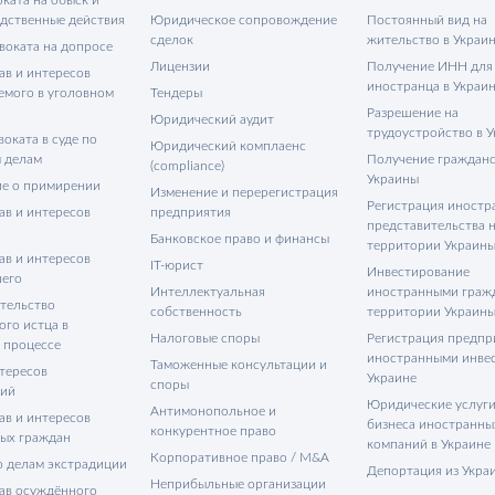
едственные действия
Юридическое сопровождение
Постоянный вид на
сделок
жительство в Украи
воката на допросе
Лицензии
Получение ИНН для
ав и интересов
иностранца в Украи
емого в уголовном
Тендеры
Разрешение на
Юридический аудит
трудоустройство в 
оката в суде по
Юридический комплаенс
 делам
Получение гражданс
(compliance)
Украины
е о примирении
Изменение и перерегистрация
Регистрация иностр
ав и интересов
предприятия
представительства 
Банковское право и финансы
территории Украин
ав и интересов
IT-юрист
Инвестирование
его
Интеллектуальная
иностранными граж
тельство
собственность
территории Украин
ого истца в
Налоговые споры
Регистрация предпр
 процессе
иностранными инве
Таможенные консультации и
тересов
Украине
споры
тий
Юридические услуги
Антимонопольное и
ав и интересов
бизнеса иностранны
конкурентное право
ых граждан
компаний в Украине
Корпоративное право / M&A
о делам экстрадиции
Депортация из Укра
Неприбыльные организации
ав осуждённого