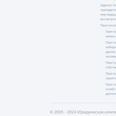
Адвокат п
принудите
мер медиц
воспитате
Преступле
Престу
жизни 
Престу
избира
других
челове
Престу
собств
Престу
характ
Престу
хозяйс
деятел
© 2005 - 2024 Юридическая компа