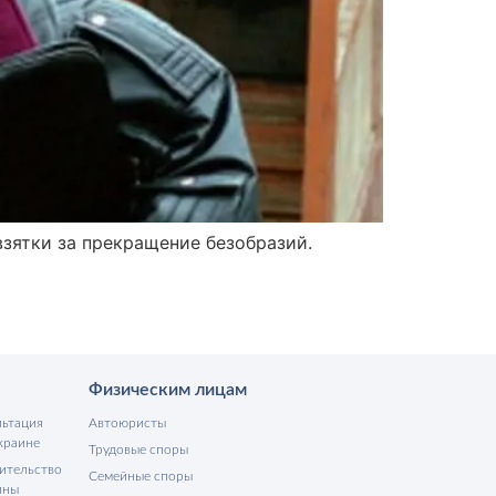
взятки за прекращение безобразий.
Физическим лицам
льтация
Автоюристы
краине
Трудовые споры
ительство
Семейные споры
ины