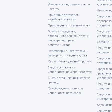
Уменьшить задолженность по
другие сл
кредиту
Участие ад
Признание договоров
Защита пр
недействительными
подозрева
Прекращение поручительства
процессе
Возврат имущества,
Защита адв
отобранного банком (отмена
уголовным
регистрации права
Соглашени
собственности)
Защита пр
Переговоры с кредиторами,
свидетеля
факторинг, прощение долга
Защита пр
Как затянуть судебный процесс
потерпевш
Защита должника в
Представи
исполнительном производстве
гражданск
Снятие ограничения выезда за
уголовном
границу
Защита ин
Освобождаем от оплаты
предприя
исполнительного сбора
Защита пр
иностранн
Адвокат п
Защита пр