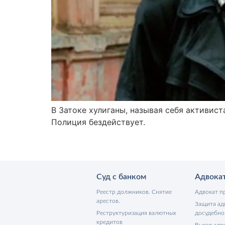
В Затоке хулиганы, называя себя активис
Полиция бездействует.
Суд с банком
Адвока
Реестр должников. Снятие
Адвокат п
арестов.
Защита ад
Реструктуризация валютных
досудебно
кредитов
Выезд адво