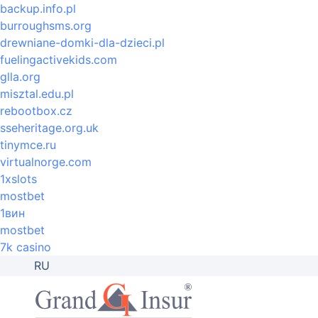
backup.info.pl
burroughsms.org
drewniane-domki-dla-dzieci.pl
fuelingactivekids.com
glla.org
misztal.edu.pl
rebootbox.cz
sseheritage.org.uk
tinymce.ru
virtualnorge.com
1xslots
mostbet
1вин
mostbet
7k casino
RU