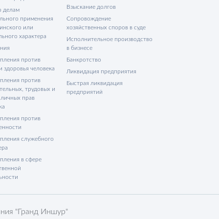
Взыскание долгов
о делам
льного применения
Сопровождение
инского или
хозяйственных споров в суде
льного характера
Исполнительное производство
ния
в бизнесе
пления против
Банкротство
и здоровья человека
Ликвидация предприятия
пления против
Быстрая ликвидация
тельных, трудовых и
предприятий
 личных прав
ка
пления против
енности
пления служебного
ера
пления в сфере
твенной
ьности
ния "Гранд Иншур"