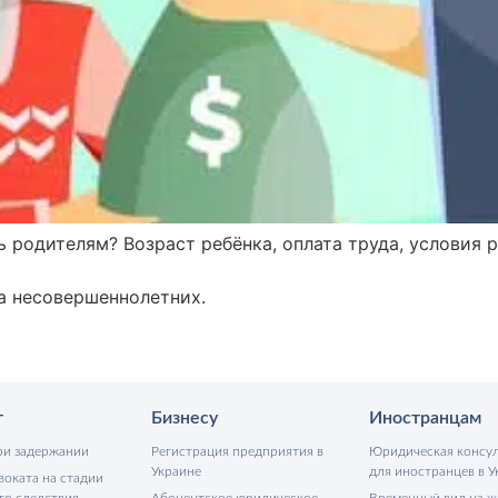
ь родителям? Возраст ребёнка, оплата труда, условия 
а несовершеннолетних.
т
Бизнесу
Иностранцам
ри задержании
Регистрация предприятия в
Юридическая консу
Украине
для иностранцев в У
воката на стадии
го следствия
Абонентское юридическое
Временный вид на ж