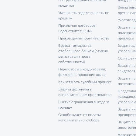
кредитов
Выезд адво
Уменьшить задолженность по
другие сл
кредиту
Участие ад
Признание договоров
Защита пр
недействительными
подозрева
Прекращение поручительства
процессе
Возврат имущества,
Защита адв
отобранного банком (отмена
уголовным
регистрации права
Соглашени
собственности)
Защита пр
Переговоры с кредиторами,
свидетеля
факторинг, прощение долга
Защита пр
Как затянуть судебный процесс
потерпевш
Защита должника в
Представи
исполнительном производстве
гражданск
Снятие ограничения выезда за
уголовном
границу
Защита ин
Освобождаем от оплаты
предприя
исполнительного сбора
Защита пр
иностранн
Адвокат п