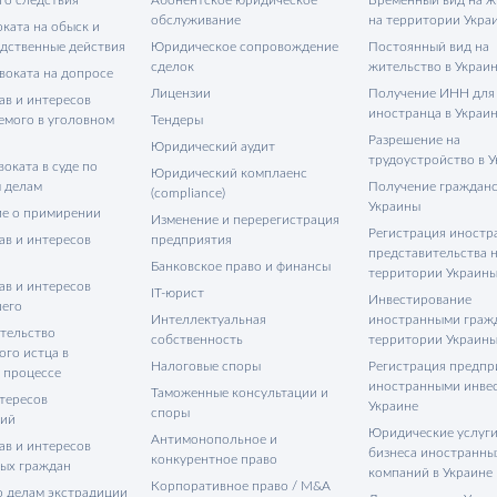
обслуживание
на территории Укра
ката на обыск и
едственные действия
Юридическое сопровождение
Постоянный вид на
сделок
жительство в Украи
воката на допросе
Лицензии
Получение ИНН для
ав и интересов
иностранца в Украи
емого в уголовном
Тендеры
Разрешение на
Юридический аудит
трудоустройство в 
оката в суде по
Юридический комплаенс
 делам
Получение гражданс
(compliance)
Украины
е о примирении
Изменение и перерегистрация
Регистрация иностр
ав и интересов
предприятия
представительства 
Банковское право и финансы
территории Украин
ав и интересов
IT-юрист
Инвестирование
его
Интеллектуальная
иностранными граж
тельство
собственность
территории Украин
ого истца в
Налоговые споры
Регистрация предпр
 процессе
иностранными инве
Таможенные консультации и
тересов
Украине
споры
тий
Юридические услуги
Антимонопольное и
ав и интересов
бизнеса иностранны
конкурентное право
ых граждан
компаний в Украине
Корпоративное право / M&A
о делам экстрадиции