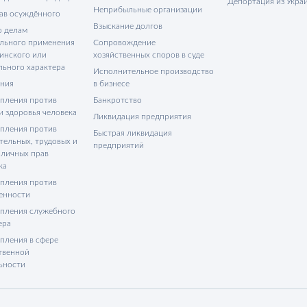
Депортация из Укра
Неприбыльные организации
ав осуждённого
Взыскание долгов
о делам
льного применения
Сопровождение
инского или
хозяйственных споров в суде
льного характера
Исполнительное производство
ния
в бизнесе
пления против
Банкротство
и здоровья человека
Ликвидация предприятия
пления против
Быстрая ликвидация
тельных, трудовых и
предприятий
 личных прав
ка
пления против
енности
пления служебного
ера
пления в сфере
твенной
ьности