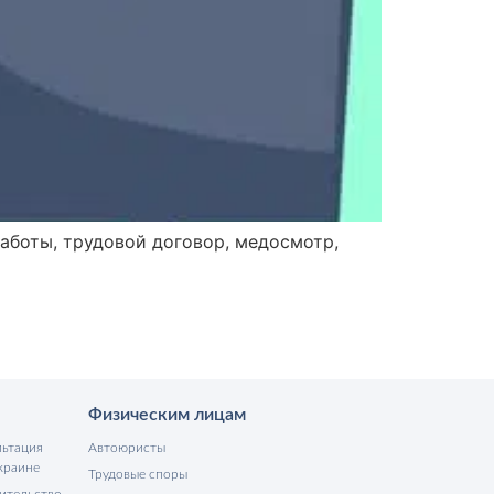
работы, трудовой договор, медосмотр,
Физическим лицам
льтация
Автоюристы
краине
Трудовые споры
ительство