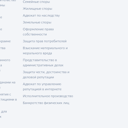
Семейные споры
ины
Жилищные споры
Адвокат по наследству
не
Земельные споры
не
Оформление права
собственности
Украине
Защита прав потребителей
тва
Взыскание материального и
морального вреда
анного
Представительство в
на
административных делах
ы
Защита чести, достоинства и
деловой репутации
данами на
Адвокат по управлению
ы
репутацией в интернете
иятия с
Исполнительное производство
стициями в
Банкротство физических лиц
 для
х