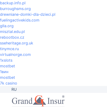
backup.info.pl
burroughsms.org
drewniane-domki-dla-dzieci.pl
fuelingactivekids.com
glla.org
misztal.edu.pl
rebootbox.cz
sseheritage.org.uk
tinymce.ru
virtualnorge.com
1xslots
mostbet
1вин
mostbet
7k casino
RU