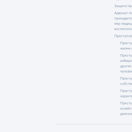
Защита пр
Адвокат п
принудите
мер медиц
воспитате
Преступле
Престу
жизни 
Престу
избира
других
челове
Престу
собств
Престу
характ
Престу
хозяйс
деятел