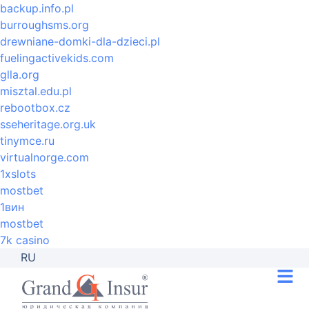
backup.info.pl
burroughsms.org
drewniane-domki-dla-dzieci.pl
fuelingactivekids.com
glla.org
misztal.edu.pl
rebootbox.cz
sseheritage.org.uk
tinymce.ru
virtualnorge.com
1xslots
mostbet
1вин
mostbet
7k casino
RU