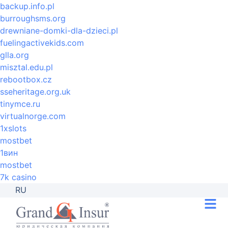
backup.info.pl
burroughsms.org
drewniane-domki-dla-dzieci.pl
fuelingactivekids.com
glla.org
misztal.edu.pl
rebootbox.cz
sseheritage.org.uk
tinymce.ru
virtualnorge.com
1xslots
mostbet
1вин
mostbet
7k casino
RU