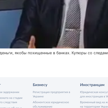
деньги, якобы похищенные в банках. Купюры со следам
т
Бизнесу
Иностранцам
ри задержании
Регистрация предприятия в
Юридическая консу
Украине
для иностранцев в У
воката на стадии
го следствия
Абонентское юридическое
Временный вид на ж
обслуживание
на территории Укра
ката на обыск и