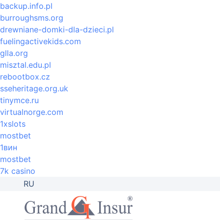
backup.info.pl
burroughsms.org
drewniane-domki-dla-dzieci.pl
fuelingactivekids.com
glla.org
misztal.edu.pl
rebootbox.cz
sseheritage.org.uk
tinymce.ru
virtualnorge.com
1xslots
mostbet
1вин
mostbet
7k casino
RU