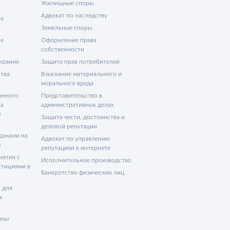
Жилищные споры
Адвокат по наследству
не
Земельные споры
не
Оформление права
собственности
Украине
Защита прав потребителей
тва
Взыскание материального и
морального вреда
анного
Представительство в
на
административных делах
ы
Защита чести, достоинства и
деловой репутации
данами на
Адвокат по управлению
ы
репутацией в интернете
иятия с
Исполнительное производство
стициями в
Банкротство физических лиц
 для
х
ины