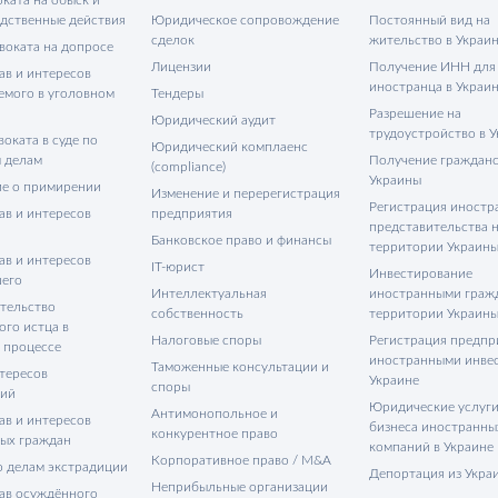
едственные действия
Юридическое сопровождение
Постоянный вид на
сделок
жительство в Украи
воката на допросе
Лицензии
Получение ИНН для
ав и интересов
иностранца в Украи
емого в уголовном
Тендеры
Разрешение на
Юридический аудит
трудоустройство в 
оката в суде по
Юридический комплаенс
 делам
Получение гражданс
(compliance)
Украины
е о примирении
Изменение и перерегистрация
Регистрация иностр
ав и интересов
предприятия
представительства 
Банковское право и финансы
территории Украин
ав и интересов
IT-юрист
Инвестирование
его
Интеллектуальная
иностранными граж
тельство
собственность
территории Украин
ого истца в
Налоговые споры
Регистрация предпр
 процессе
иностранными инве
Таможенные консультации и
тересов
Украине
споры
тий
Юридические услуги
Антимонопольное и
ав и интересов
бизнеса иностранны
конкурентное право
ых граждан
компаний в Украине
Корпоративное право / M&A
о делам экстрадиции
Депортация из Укра
Неприбыльные организации
ав осуждённого