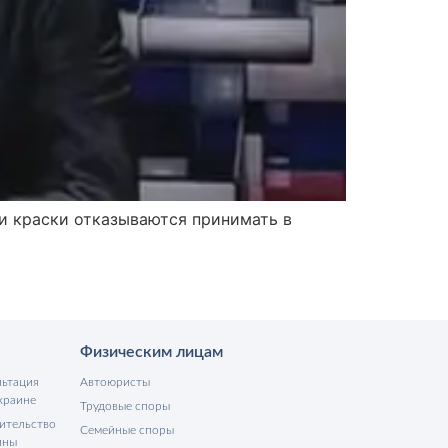
и краски отказываются принимать в
Физическим лицам
льтация
Автоюристы
краине
Трудовые споры
ительство
Семейные споры
ины