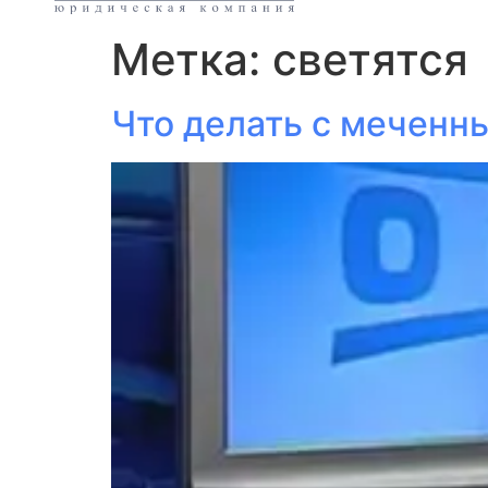
Метка:
светятся
Что делать с меченн