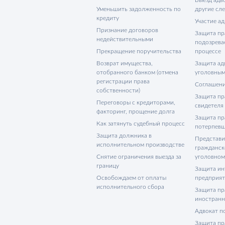
Уменьшить задолженность по
другие сл
кредиту
Участие ад
Признание договоров
Защита пр
недействительными
подозрева
Прекращение поручительства
процессе
Возврат имущества,
Защита адв
отобранного банком (отмена
уголовным
регистрации права
Соглашени
собственности)
Защита пр
Переговоры с кредиторами,
свидетеля
факторинг, прощение долга
Защита пр
Как затянуть судебный процесс
потерпевш
Защита должника в
Представи
исполнительном производстве
гражданск
Снятие ограничения выезда за
уголовном
границу
Защита ин
Освобождаем от оплаты
предприя
исполнительного сбора
Защита пр
иностранн
Адвокат п
Защита пр