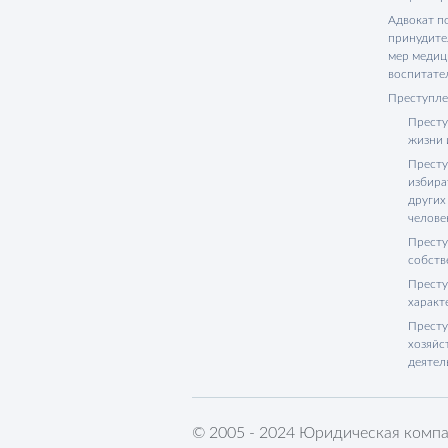
Адвокат п
принудите
мер медиц
воспитате
Преступле
Престу
жизни 
Престу
избира
других
челове
Престу
собств
Престу
характ
Престу
хозяйс
деятел
© 2005 - 2024 Юридическая компа