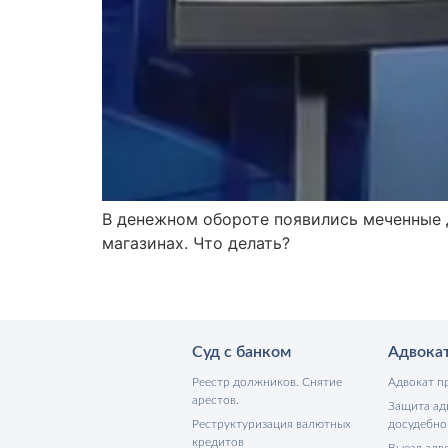
В денежном обороте появились меченные 
магазинах. Что делать?
Суд с банком
Адвока
Реестр должников. Снятие
Адвокат п
арестов.
Защита ад
Реструктуризация валютных
досудебно
кредитов
Выезд адво