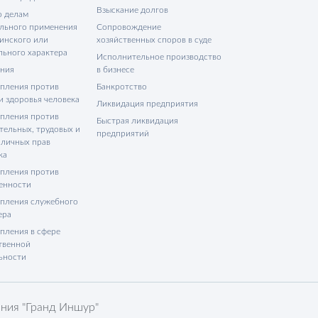
Взыскание долгов
о делам
льного применения
Сопровождение
инского или
хозяйственных споров в суде
льного характера
Исполнительное производство
ния
в бизнесе
пления против
Банкротство
и здоровья человека
Ликвидация предприятия
пления против
Быстрая ликвидация
тельных, трудовых и
предприятий
 личных прав
ка
пления против
енности
пления служебного
ера
пления в сфере
твенной
ьности
ния "Гранд Иншур"