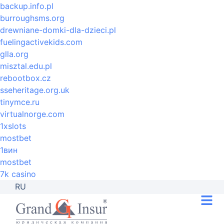
backup.info.pl
burroughsms.org
drewniane-domki-dla-dzieci.pl
fuelingactivekids.com
glla.org
misztal.edu.pl
rebootbox.cz
sseheritage.org.uk
tinymce.ru
virtualnorge.com
1xslots
mostbet
1вин
mostbet
7k casino
RU