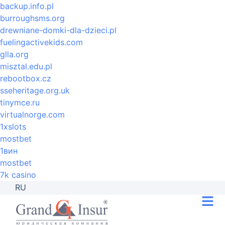
backup.info.pl
burroughsms.org
drewniane-domki-dla-dzieci.pl
fuelingactivekids.com
glla.org
misztal.edu.pl
rebootbox.cz
sseheritage.org.uk
tinymce.ru
virtualnorge.com
1xslots
mostbet
1вин
mostbet
7k casino
RU