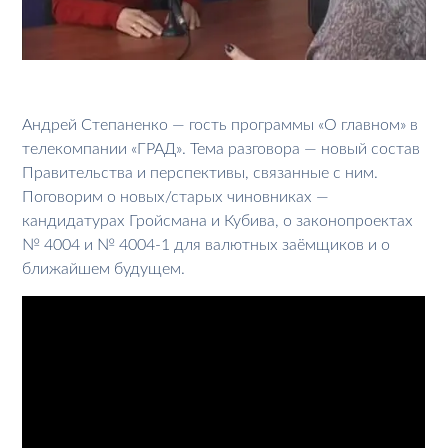
Андрей Степаненко — гость программы «О главном» в
телекомпании «ГРАД». Тема разговора — новый состав
Правительства и перспективы, связанные с ним.
Поговорим о новых/старых чиновниках —
кандидатурах Гройсмана и Кубива, о законопроектах
№ 4004 и № 4004-1 для валютных заёмщиков и о
ближайшем будущем.