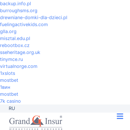
backup.info.pl
burroughsms.org
drewniane-domki-dla-dzieci.pl
fuelingactivekids.com
glla.org
misztal.edu.pl
rebootbox.cz
sseheritage.org.uk
tinymce.ru
virtualnorge.com
1xslots
mostbet
1вин
mostbet
7k casino
RU