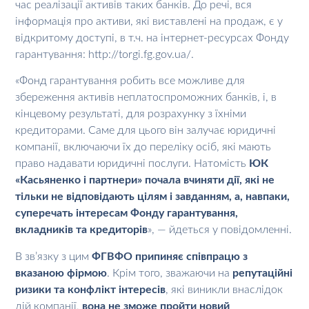
час реалізації активів таких банків. До речі, вся
інформація про активи, які виставлені на продаж, є у
відкритому доступі, в т.ч. на інтернет-ресурсах Фонду
гарантування: http://torgi.fg.gov.ua/.
«Фонд гарантування робить все можливе для
збереження активів неплатоспроможних банків, і, в
кінцевому результаті, для розрахунку з їхніми
кредиторами. Саме для цього він залучає юридичні
компанії, включаючи їх до переліку осіб, які мають
право надавати юридичні послуги. Натомість
ЮК
«Касьяненко і партнери» почала вчиняти дії, які не
тільки не відповідають цілям і завданням, а, навпаки,
суперечать інтересам Фонду гарантування,
вкладників та кредиторів
», — йдеться у повідомленні.
В зв’язку з цим
ФГВФО припиняє співпрацю з
вказаною фірмою
. Крім того, зважаючи на
репутаційні
ризики та конфлікт інтересів
, які виникли внаслідок
дій компанії,
вона не зможе пройти новий