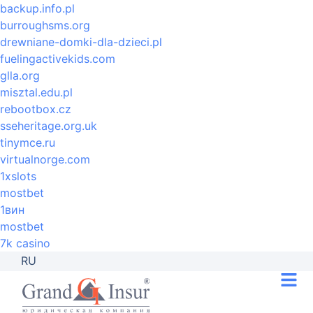
backup.info.pl
burroughsms.org
drewniane-domki-dla-dzieci.pl
fuelingactivekids.com
glla.org
misztal.edu.pl
rebootbox.cz
sseheritage.org.uk
tinymce.ru
virtualnorge.com
1xslots
mostbet
1вин
mostbet
7k casino
RU