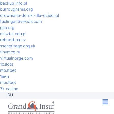
backup.info.pl
burroughsms.org
drewniane-domki-dla-dzieci.pl
fuelingactivekids.com
glla.org
misztal.edu.pl
rebootbox.cz
sseheritage.org.uk
tinymce.ru
virtualnorge.com
1xslots
mostbet
1вин
mostbet
7k casino
RU