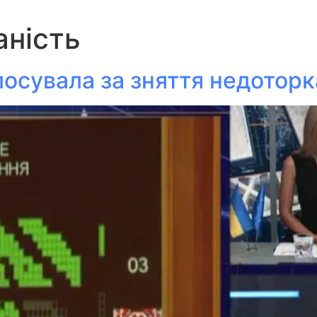
аність
осувала за зняття недоторка