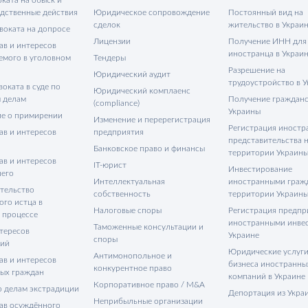
едственные действия
Юридическое сопровождение
Постоянный вид на
сделок
жительство в Украи
воката на допросе
Лицензии
Получение ИНН для
ав и интересов
иностранца в Украи
емого в уголовном
Тендеры
Разрешение на
Юридический аудит
трудоустройство в 
оката в суде по
Юридический комплаенс
 делам
Получение гражданс
(compliance)
Украины
е о примирении
Изменение и перерегистрация
Регистрация иностр
ав и интересов
предприятия
представительства 
Банковское право и финансы
территории Украин
ав и интересов
IT-юрист
Инвестирование
его
Интеллектуальная
иностранными граж
тельство
собственность
территории Украин
ого истца в
Налоговые споры
Регистрация предпр
 процессе
иностранными инве
Таможенные консультации и
тересов
Украине
споры
тий
Юридические услуги
Антимонопольное и
ав и интересов
бизнеса иностранны
конкурентное право
ых граждан
компаний в Украине
Корпоративное право / M&A
о делам экстрадиции
Депортация из Укра
Неприбыльные организации
ав осуждённого