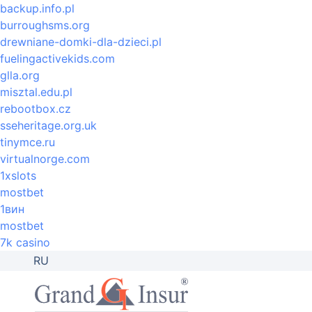
backup.info.pl
burroughsms.org
drewniane-domki-dla-dzieci.pl
fuelingactivekids.com
glla.org
misztal.edu.pl
rebootbox.cz
sseheritage.org.uk
tinymce.ru
virtualnorge.com
1xslots
mostbet
1вин
mostbet
7k casino
RU