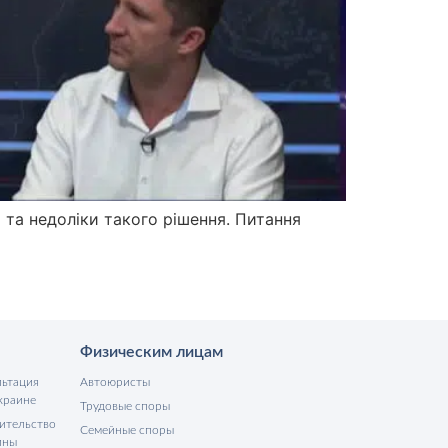
и та недоліки такого рішення. Питання
Физическим лицам
льтация
Автоюристы
краине
Трудовые споры
ительство
Семейные споры
ины