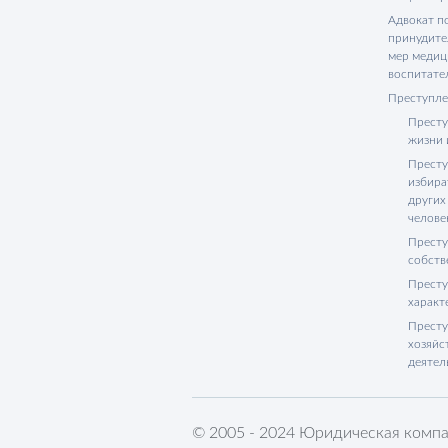
Адвокат п
принудите
мер медиц
воспитате
Преступле
Престу
жизни 
Престу
избира
других
челове
Престу
собств
Престу
характ
Престу
хозяйс
деятел
© 2005 - 2024 Юридическая компа