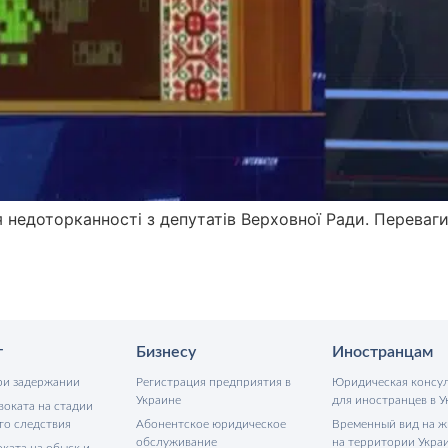
я недоторканності з депутатів Верховної Ради. Переваг
т
Бизнесу
Иностранцам
ри задержании
Регистрация предприятия в
Юридическая консу
Украине
для иностранцев в У
воката на стадии
го следствия
Абонентское юридическое
Временный вид на ж
обслуживание
на территории Укра
ката на обыск и