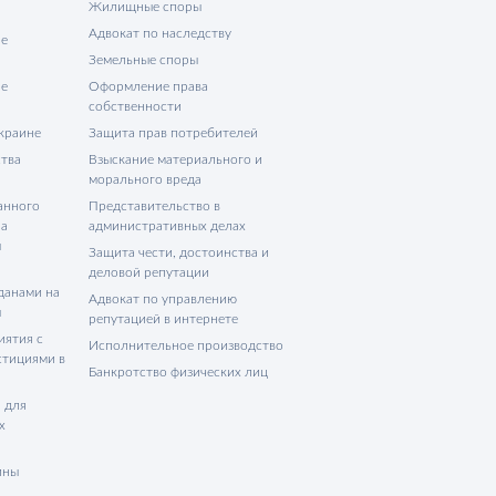
Жилищные споры
Адвокат по наследству
не
Земельные споры
не
Оформление права
собственности
Украине
Защита прав потребителей
тва
Взыскание материального и
морального вреда
анного
Представительство в
на
административных делах
ы
Защита чести, достоинства и
деловой репутации
данами на
Адвокат по управлению
ы
репутацией в интернете
иятия с
Исполнительное производство
стициями в
Банкротство физических лиц
 для
х
ины