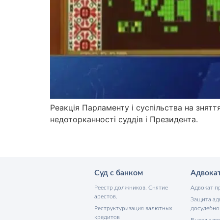
Реакція Парламенту і суспільства на знятт
недоторканності суддів і Президента.
Суд с банком
Адвока
Реестр должников. Снятие
Адвокат п
арестов.
Защита ад
Реструктуризация валютных
досудебно
кредитов
Выезд адво