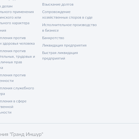
Взыскание долгов
о делам
льного применения
Сопровождение
инского или
хозяйственных споров в суде
льного характера
Исполнительное производство
ния
в бизнесе
пления против
Банкротство
и здоровья человека
Ликвидация предприятия
пления против
Быстрая ликвидация
тельных, трудовых и
предприятий
 личных прав
ка
пления против
енности
пления служебного
ера
пления в сфере
твенной
ьности
ния "Гранд Иншур"