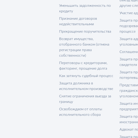
Уменьшить задолженность по
другие сл
кредиту
Участие ад
Признание договоров
Защита пр
недействительными
подозрева
Прекращение поручительства
процессе
Возврат имущества,
Защита адв
отобранного банком (отмена
уголовным
регистрации права
Соглашени
собственности)
Защита пр
Переговоры с кредиторами,
свидетеля
факторинг, прощение долга
Защита пр
Как затянуть судебный процесс
потерпевш
Защита должника в
Представи
исполнительном производстве
гражданск
Снятие ограничения выезда за
уголовном
границу
Защита ин
Освобождаем от оплаты
предприя
исполнительного сбора
Защита пр
иностранн
Адвокат п
Защита пр