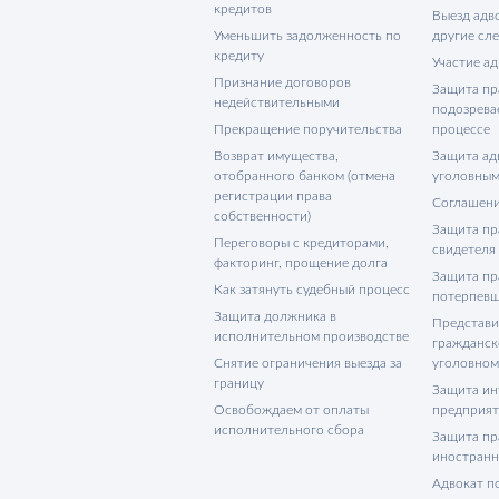
кредитов
Выезд адво
Уменьшить задолженность по
другие сл
кредиту
Участие ад
Признание договоров
Защита пр
недействительными
подозрева
Прекращение поручительства
процессе
Возврат имущества,
Защита адв
отобранного банком (отмена
уголовным
регистрации права
Соглашени
собственности)
Защита пр
Переговоры с кредиторами,
свидетеля
факторинг, прощение долга
Защита пр
Как затянуть судебный процесс
потерпевш
Защита должника в
Представи
исполнительном производстве
гражданск
Снятие ограничения выезда за
уголовном
границу
Защита ин
Освобождаем от оплаты
предприя
исполнительного сбора
Защита пр
иностранн
Адвокат п