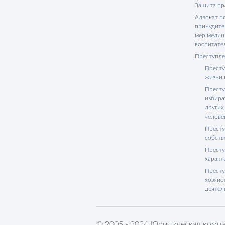
Защита пр
Адвокат п
принудите
мер медиц
воспитате
Преступле
Престу
жизни 
Престу
избира
других
челове
Престу
собств
Престу
характ
Престу
хозяйс
деятел
© 2005 - 2024 Юридическая компа