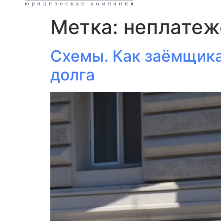
Метка:
неплатеж
Схемы. Как заёмщика
долга