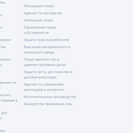
ины
Жилищные споры
Адвокат по наследству
не
Земельные споры
не
Оформление права
собственности
Украине
Защита прав потребителей
тва
Взыскание материального и
морального вреда
анного
Представительство в
на
административных делах
ы
Защита чести, достоинства и
деловой репутации
данами на
Адвокат по управлению
ы
репутацией в интернете
иятия с
Исполнительное производство
стициями в
Банкротство физических лиц
 для
х
ины