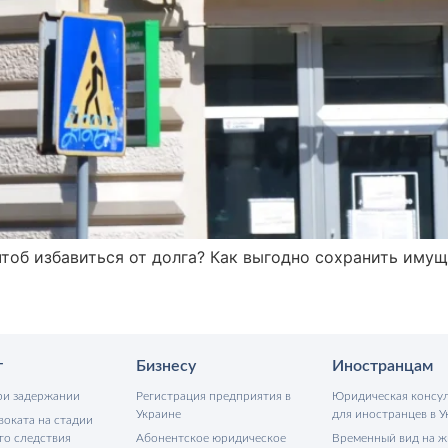
тоб избавиться от долга? Как выгодно сохранить имущ
т
Бизнесу
Иностранцам
ри задержании
Регистрация предприятия в
Юридическая консу
Украине
для иностранцев в У
воката на стадии
го следствия
Абонентское юридическое
Временный вид на ж