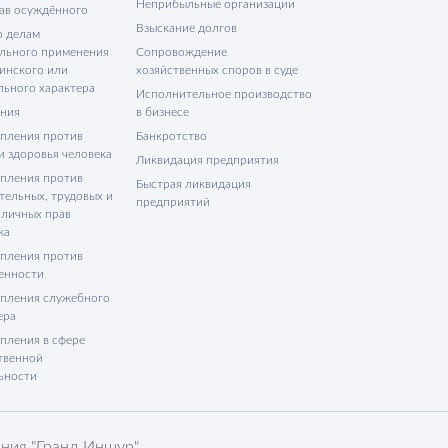
Неприбыльные организации
ав осуждённого
Взыскание долгов
о делам
льного применения
Сопровождение
инского или
хозяйственных споров в суде
льного характера
Исполнительное производство
ния
в бизнесе
пления против
Банкротство
и здоровья человека
Ликвидация предприятия
пления против
Быстрая ликвидация
тельных, трудовых и
предприятий
 личных прав
ка
пления против
енности
пления служебного
ера
пления в сфере
твенной
ьности
ния "Гранд Иншур"