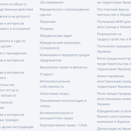
обслуживание
на территории Укра
ката на обыск и
едственные действия
Юридическое сопровождение
Постоянный вид на
сделок
жительство в Украи
воката на допросе
Лицензии
Получение ИНН для
ав и интересов
иностранца в Украи
емого в уголовном
Тендеры
Разрешение на
Юридический аудит
трудоустройство в 
оката в суде по
Юридический комплаенс
 делам
Получение гражданс
(compliance)
Украины
е о примирении
Изменение и перерегистрация
Регистрация иностр
ав и интересов
предприятия
представительства 
Банковское право и финансы
территории Украин
ав и интересов
IT-юрист
Инвестирование
его
Интеллектуальная
иностранными граж
тельство
собственность
территории Украин
ого истца в
Налоговые споры
Регистрация предпр
 процессе
иностранными инве
Таможенные консультации и
тересов
Украине
споры
тий
Юридические услуги
Антимонопольное и
ав и интересов
бизнеса иностранны
конкурентное право
ых граждан
компаний в Украине
Корпоративное право / M&A
о делам экстрадиции
Депортация из Укра