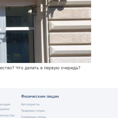
ество? Что делать в первую очередь?
Физическим лицам
льтация
Автоюристы
краине
Трудовые споры
ительство
Семейные споры