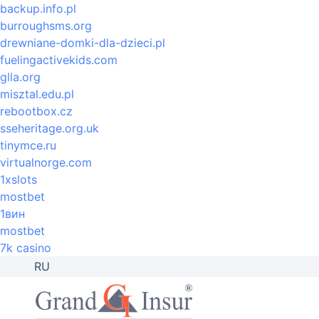
backup.info.pl
burroughsms.org
drewniane-domki-dla-dzieci.pl
fuelingactivekids.com
glla.org
misztal.edu.pl
rebootbox.cz
sseheritage.org.uk
tinymce.ru
virtualnorge.com
1xslots
mostbet
1вин
mostbet
7k casino
RU