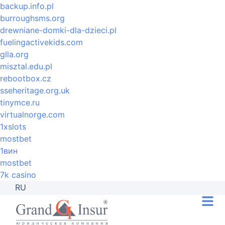
backup.info.pl
burroughsms.org
drewniane-domki-dla-dzieci.pl
fuelingactivekids.com
glla.org
misztal.edu.pl
rebootbox.cz
sseheritage.org.uk
tinymce.ru
virtualnorge.com
1xslots
mostbet
1вин
mostbet
7k casino
RU