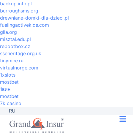
backup.info.pl
burroughsms.org
drewniane-domki-dla-dzieci.pl
fuelingactivekids.com
glla.org
misztal.edu.pl
rebootbox.cz
sseheritage.org.uk
tinymce.ru
virtualnorge.com
1xslots
mostbet
1вин
mostbet
7k casino
RU