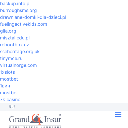
backup.info.pl
burroughsms.org
drewniane-domki-dla-dzieci.pl
fuelingactivekids.com
glla.org
misztal.edu.pl
rebootbox.cz
sseheritage.org.uk
tinymce.ru
virtualnorge.com
1xslots
mostbet
1вин
mostbet
7k casino
RU