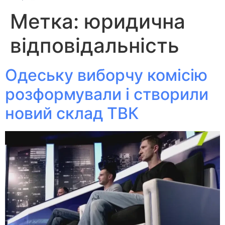
Метка:
юридична
відповідальність
Одеську виборчу комісію
розформували і створили
новий склад ТВК