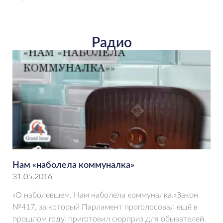
Радио
Нам «наболела коммуналка»
31.05.2016
«О наболевшем. Нам наболела коммуналка.»Закон
№417, за который Парламент проголосовал ещё в
прошлом году, приготовил сюрприз для обывателей.