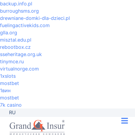
backup.info.pl
burroughsms.org
drewniane-domki-dla-dzieci.pl
fuelingactivekids.com
glla.org
misztal.edu.pl
rebootbox.cz
sseheritage.org.uk
tinymce.ru
virtualnorge.com
1xslots
mostbet
1вин
mostbet
7k casino
RU