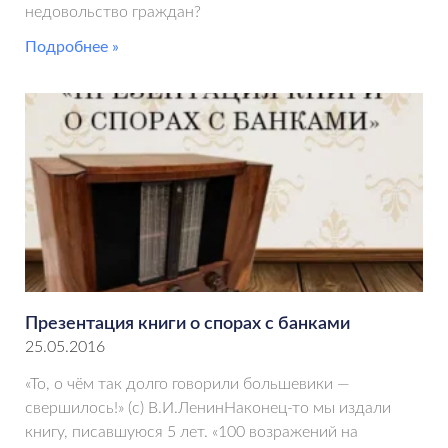
недовольство граждан?
Подробнее »
Презентация книги о спорах с банками
25.05.2016
«То, о чём так долго говорили большевики —
свершилось!» (с) В.И.ЛенинНаконец-то мы издали
книгу, писавшуюся 5 лет. «100 возражений на